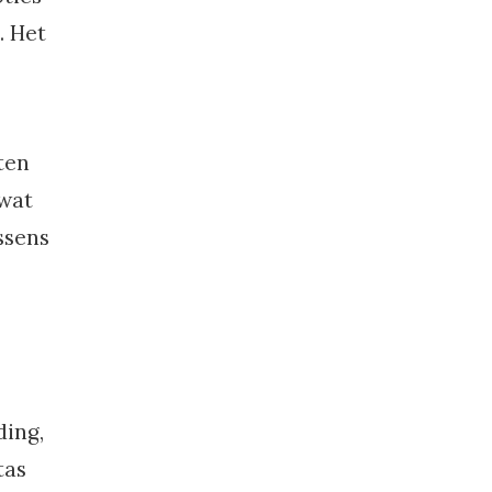
. Het
ten
 wat
ssens
ding,
tas