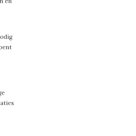
en en
nodig
 bent
ge
aties