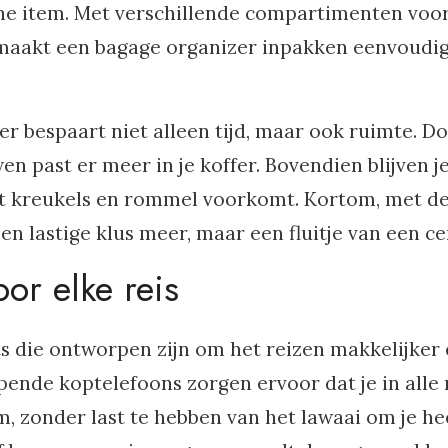
ene item. Met verschillende compartimenten voo
s, maakt een bagage organizer inpakken eenvoudi
r bespaart niet alleen tijd, maar ook ruimte. D
en past er meer in je koffer. Bovendien blijven j
 wat kreukels en rommel voorkomt. Kortom, met d
n lastige klus meer, maar een fluitje van een ce
or elke reis
ts die ontworpen zijn om het reizen makkelijker
nde koptelefoons zorgen ervoor dat je in alle 
m, zonder last te hebben van het lawaai om je he