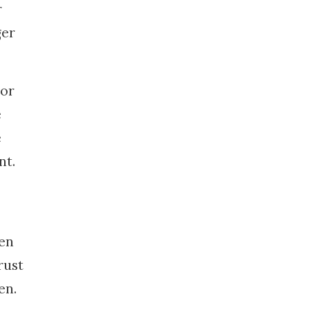
r
ger
oor
e
e
nt.
 en
rust
en.