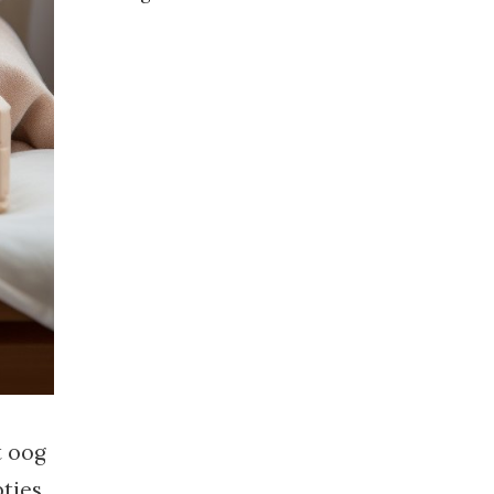
t oog
pties