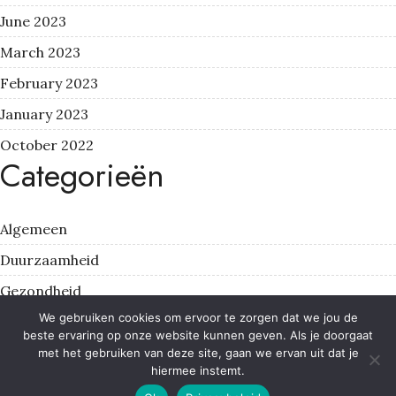
June 2023
March 2023
February 2023
January 2023
October 2022
Categorieën
Algemeen
Duurzaamheid
Gezondheid
We gebruiken cookies om ervoor te zorgen dat we jou de
Lifestyle
beste ervaring op onze website kunnen geven. Als je doorgaat
Wonen
met het gebruiken van deze site, gaan we ervan uit dat je
hiermee instemt.
Your copyright text here !